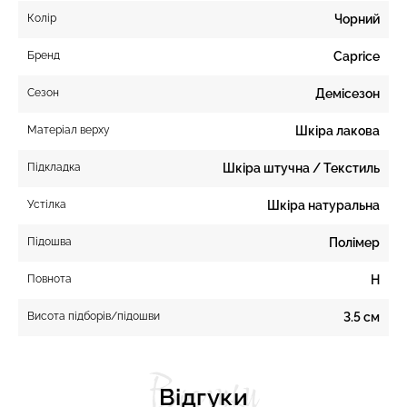
Колір
Чорний
Бренд
Caprice
Сезон
Демісезон
Матеріал верху
Шкіра лакова
Підкладка
Шкіра штучна / Текстиль
Устілка
Шкіра натуральна
Підошва
Полімер
Повнота
H
Висота підборів/підошви
3.5 см
Відгуки
Відгуки