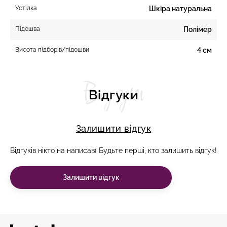
Устілка
Шкіра натуральна
Підошва
Полімер
Висота підборів/підошви
4 см
Відгуки
Відгуки
Залишити відгук
Відгуків нікто на написав( Будьте перші, кто залишить відгук!
Залишити відгук