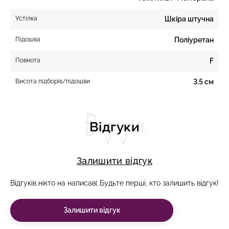
Устілка
Шкіра штучна
Підошва
Поліуретан
Повнота
F
Висота підборів/підошви
3.5 см
Відгуки
Відгуки
Залишити відгук
Відгуків нікто на написав( Будьте перші, кто залишить відгук!
Залишити відгук