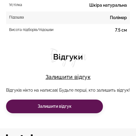
Устілка
Шкіра натуральна
Підошва
Полімер
Висота підборів/підошви
7.5 см
Відгуки
Відгуки
Залишити відгук
Відгуків нікто на написав( Будьте перші, кто залишить відгук!
Залишити відгук