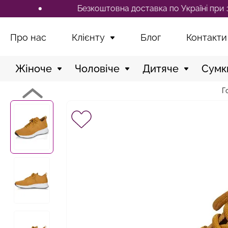
Безкоштовна доставка по Україні при замовлен
Про нас
Клієнту
Блог
Контакти
Жіноче
Чоловіче
Дитяче
Сумк
Г