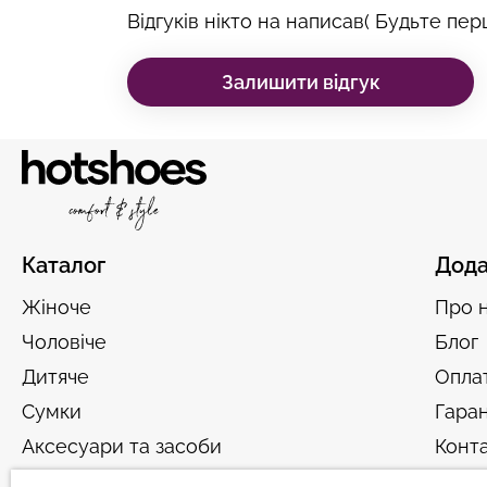
Відгуків нікто на написав( Будьте перш
Залишити відгук
Каталог
Дода
Жіноче
Про 
Чоловіче
Блог
Дитяче
Оплат
Сумки
Гаран
Аксесуари та засоби
Конт
догляду