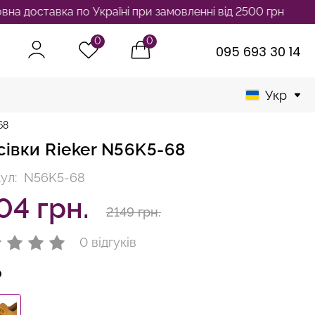
авка по Україні при замовленні від 2500 грн
0
0
095 693 30 14
Укр
68
сівки Rieker N56K5-68
ул:
N56K5-68
04 грн.
2149 грн.
0 відгуків
р