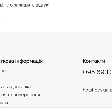
і, кто залишить відгук!
ткова інформація
Контакти
нас
095 693 
а та доставка
hotshoes.ua@
тія та повернення
акти