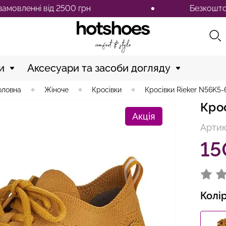
ні від 2500 грн
Безкоштовна дост
и
Аксесуари та засоби догляду
оловна
Жіноче
Кросівки
Кросівки Rieker N56K5-
Кро
Акція
Артик
15
Колі