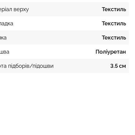
ріал верху
Текстиль
ладка
Текстиль
лка
Текстиль
ошва
Поліуретан
та підборів/підошви
3.5 см