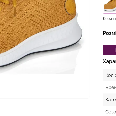
Коричн
Розм
Хара
Колі
Бре
Кате
Сез