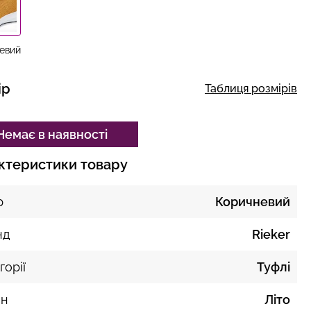
евий
ір
Таблиця розмірів
Немає в наявності
ктеристики товару
р
Коричневий
нд
Rieker
горії
Туфлі
он
Літо