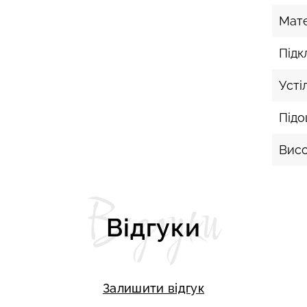
Мате
Підк
Усті
Під
Висо
Відгуки
Відгуки
Залишити відгук