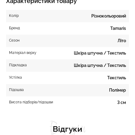
Характеристики товару
Колір
Різнокольоровий
Бренд
Tamaris
Сезон
Літо
Матеріал верху
Шкіра штучна / Текстиль
Підкладка
Шкіра штучна / Текстиль
Устілка
Текстиль
Підошва
Полімер
Висота підборів/підошви
3 см
Відгуки
Відгуки