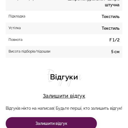
штучна
Підкладка
Текстиль
Устілка
Текстиль
Повнота
F 1/2
Висота підборів/підошви
5 см
Відгуки
Відгуки
Залишити відгук
Відгуків нікто на написав( Будьте перші, кто залишить відгук!
Залишити відгук