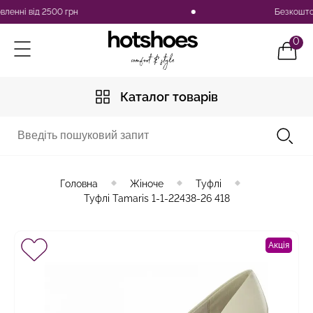
ні від 2500 грн
Безкоштовна д
0
Каталог товарів
Головна
Жіноче
Туфлі
Туфлі Tamaris 1-1-22438-26 418
Акція