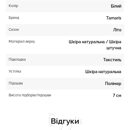
Колір
Білий
Бренд
Tamaris
Сезон
Літо
Матеріал верху
Шкіра натуральна / Шкіра
штучна
Підкладка
Текстиль
Устілка
Шкіра натуральна
Підошва
Полімер
Висота підборів/підошви
7 см
Відгуки
Відгуки