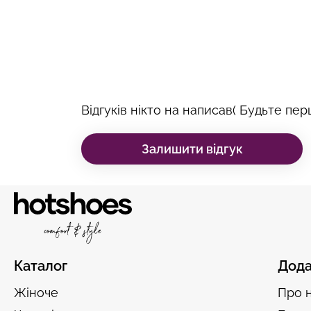
Відгуків нікто на написав( Будьте перш
Залишити відгук
Каталог
Дода
Жіноче
Про 