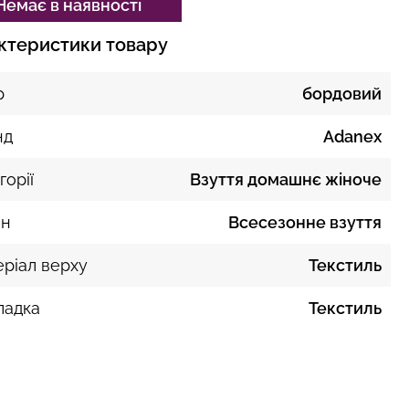
Немає в наявності
ктеристики товару
р
бордовий
нд
Adanex
горії
Взуття домашнє жіноче
он
Всесезонне взуття
ріал верху
Текстиль
ладка
Текстиль