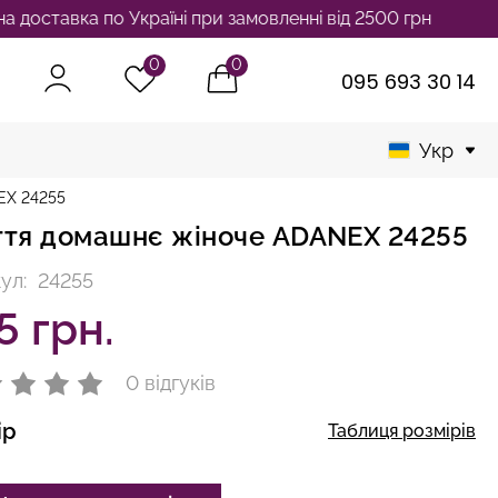
авка по Україні при замовленні від 2500 грн
0
0
095 693 30 14
Укр
EX 24255
ття домашнє жіноче ADANEX 24255
ул:
24255
5 грн.
0 відгуків
ір
Таблиця розмірів