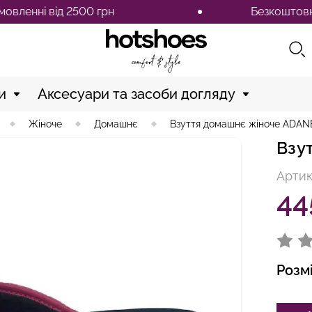
нні від 2500 грн
Безкоштовна дост
и
Аксесуари та засоби догляду
Жіноче
Домашнє
Взуття домашнє жіноче ADAN
Взу
Артик
44
Розм