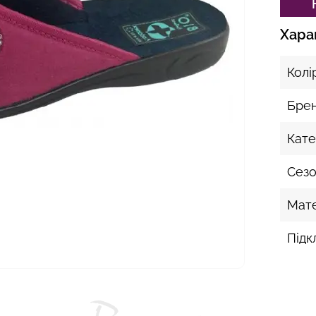
Хара
Колі
Бре
Кате
Сез
Мате
Підк