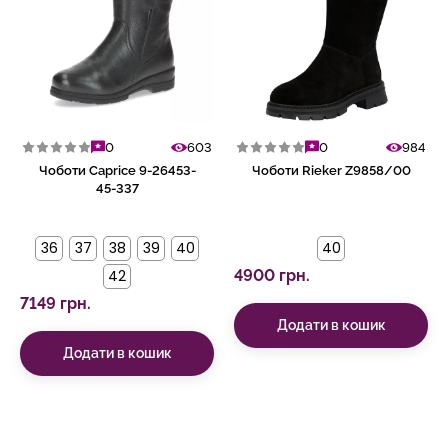
0
603
0
984
Чоботи Caprice 9-26453-
Чоботи Rieker Z9858/00
45-337
36
37
38
39
40
40
42
4900 грн.
7149 грн.
Додати в кошик
Додати в кошик