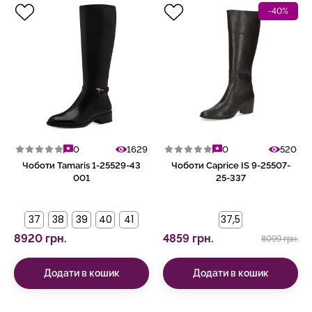
-40%
0
1629
0
520
Чоботи Tamaris 1-25529-43
Чоботи Caprice IS 9-25507-
001
25-337
37
38
39
40
41
37,5
8920 грн.
4859 грн.
8099 грн.
Додати в кошик
Додати в кошик