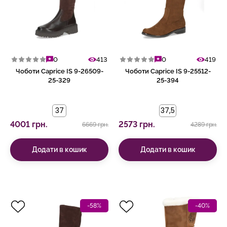
0
413
0
419
Чоботи Caprice IS 9-26509-
Чоботи Caprice IS 9-25512-
25-329
25-394
37
37,5
4001 грн.
2573 грн.
6669 грн.
4289 грн.
Додати в кошик
Додати в кошик
-58%
-40%