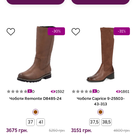
-30%
-31%
0
1592
0
1861
Чоботи Remonte D8485-24
Чоботи Caprice 9-25503-
43-313
37
41
37,5
38,5
3675 грн.
3151 грн.
5250 грн.
4600 грн.