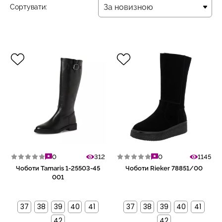
За новизною
Сортувати:
За новизною
0
312
0
1145
Чоботи Tamaris 1-25503-45
Чоботи Rieker 78851/00
001
37
38
39
40
41
37
38
39
40
41
42
42