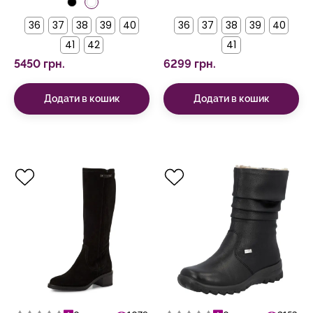
36
37
38
39
40
36
37
38
39
40
41
42
41
5450 грн.
6299 грн.
Додати в кошик
Додати в кошик