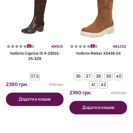
0
505
0
1292
Чоботи Caprice IS 9-25531-
Чоботи Rieker X3455-24
25-329
37,5
36
37
38
39
40
2390 грн.
41
42
5719 грн.
2390 грн.
4000 грн.
Додати в кошик
Додати в кошик