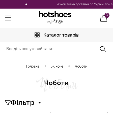
Безкоштовна доставка по Україні при замовленні від 2500 грн
0
Каталог товарів
Головна
Жіноче
Чоботи
Чоботи
Чоботи
Фільтр