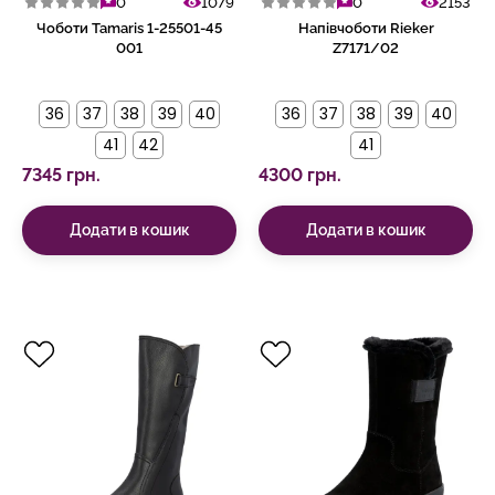
0
1079
0
2153
Чоботи Tamaris 1-25501-45
Напівчоботи Rieker
001
Z7171/02
36
37
38
39
40
36
37
38
39
40
41
42
41
7345 грн.
4300 грн.
Додати в кошик
Додати в кошик