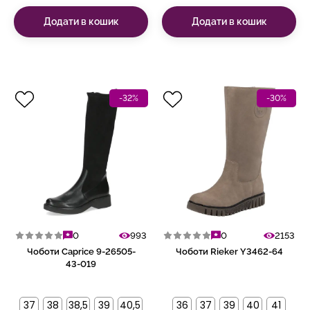
Додати в кошик
Додати в кошик
-32%
-30%
0
993
0
2153
Чоботи Caprice 9-26505-
Чоботи Rieker Y3462-64
43-019
37
38
38,5
39
40,5
36
37
39
40
41