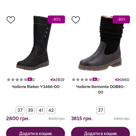
-30%
-30%
0
2819
0
1660
Чоботи Rieker Y3466-00
Чоботи Remonte D0B80-
00
37
39
41
42
37
2800 грн.
3815 грн.
4000 грн.
5450 грн.
Додати в кошик
Додати в кошик