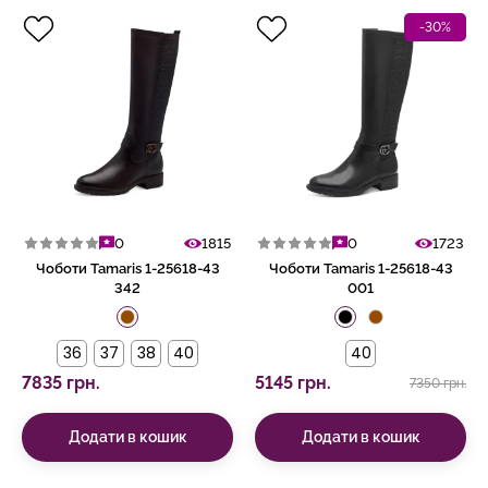
-30%
0
1815
0
1723
Чоботи Tamaris 1-25618-43
Чоботи Tamaris 1-25618-43
342
001
36
37
38
40
40
7835 грн.
5145 грн.
7350 грн.
Додати в кошик
Додати в кошик