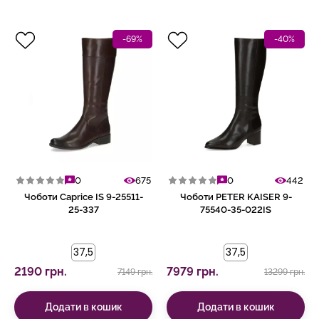
-69%
-40%
0
675
0
442
Чоботи Caprice IS 9-25511-
Чоботи PETER KAISER 9-
25-337
75540-35-022IS
37,5
37,5
2190 грн.
7979 грн.
7149 грн.
13299 грн.
Додати в кошик
Додати в кошик